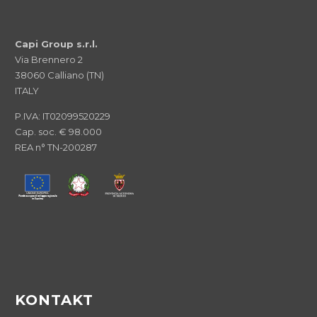
Capi Group s.r.l.
Via Brennero 2
38060 Calliano (TN)
ITALY
P.IVA: IT02099520229
Cap. soc. € 98.000
REA n° TN-200287
KONTAKT