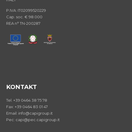
P.IVA: IT02099520229
Cap. soc. € 98.000
REA n° TN-200287
KONTAKT
Tel. +39 0464 38 75 78
Fax: +39 0464 83 01 47
Email: info@capigroup.it
Pec: capi@pec.capigroup.it