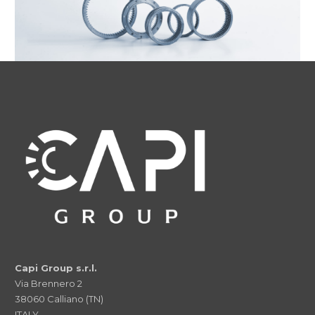
Capi Group s.r.l.
Via Brennero 2
38060 Calliano (TN)
ITALY