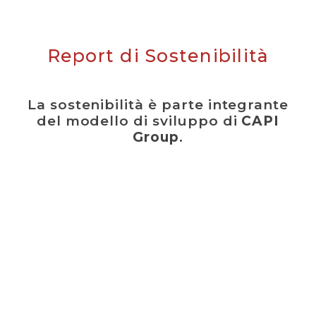
Report di Sostenibilità
La sostenibilità è parte integrante
del modello di sviluppo di
CAPI
Group
.
Attraverso il nostro Report di Sostenibilità
condividiamo il percorso intrapreso per
integrare responsabilità ambientale, attenzione
alle persone e trasparenza nella governance
all’interno delle nostre attività.
Il documento illustra il nostro modello, le