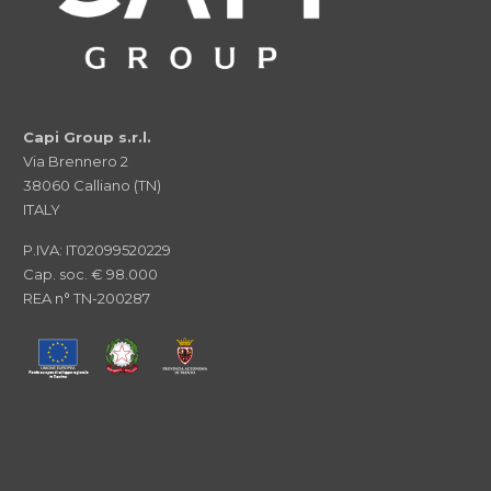
Capi Group s.r.l.
Via Brennero 2
38060 Calliano (TN)
ITALY
P.IVA: IT02099520229
Cap. soc. € 98.000
REA n° TN-200287